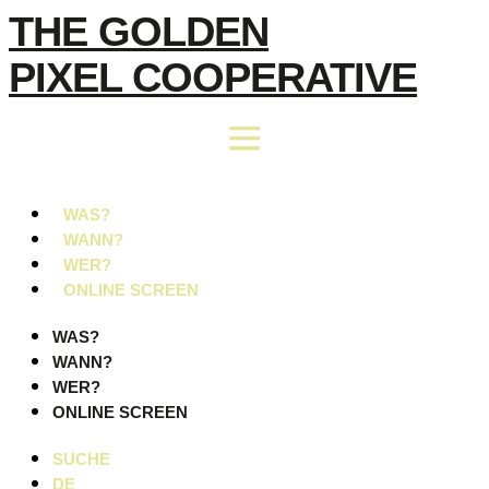
Zum
THE GOLDEN
Inhalt
PIXEL COOPERATIVE
springen
WAS?
WANN?
WER?
ONLINE SCREEN
WAS?
WANN?
WER?
ONLINE SCREEN
SUCHE
DE