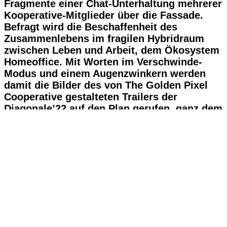
Fragmente einer Chat-Unterhaltung mehrerer
Kooperative-Mitglieder über die Fassade.
Befragt wird die Beschaffenheit des
Zusammenlebens im fragilen Hybridraum
zwischen Leben und Arbeit, dem Ökosystem
Homeoffice. Mit Worten im Verschwinde-
Modus und einem Augenzwinkern werden
damit die Bilder des von The Golden Pixel
Cooperative gestalteten Trailers der
Diagonale’22 auf den Plan gerufen, ganz dem
‘immergrünen’ Credo folgend: „Du brauchst
nicht ökologisch zu werden, du bist
ökologisch”.
In Kooperation mit Kunsthaus Graz und
Diagonale’22.