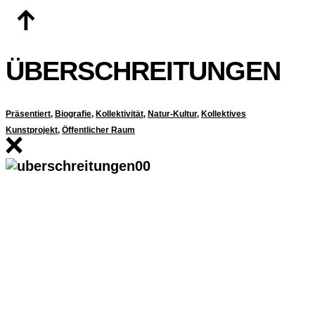
Zum
Inhalt
springen
ÜBERSCHREITUNGEN
Präsentiert
,
Biografie
,
Kollektivität
,
Natur-Kultur
,
Kollektives
Kunstprojekt
,
Öffentlicher Raum