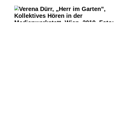
Verena Dürr, „Herr im Garten”, Kollektives Hören in der
Medienwerkstatt, Wien, 2019, Foto: Miae Son
Verena Dürr, „Herr im Garten”, Kollektives Hören in der
Medienwerkstatt, Wien, 2019, Foto: Miae Son
Verena Dürr, „Herr im Garten”, Kollektives Hören in der
Medienwerkstatt, Wien, 2019, Foto: Miae Son