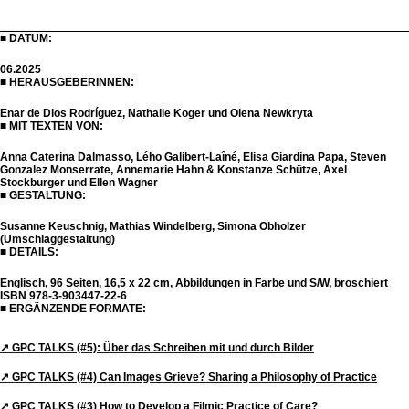
■ DATUM:
06.2025
■
HERAUSGEBERINNEN
:
Enar de Dios Rodríguez, Nathalie Koger und Olena Newkryta
■
MIT TEXTEN VON
:
Anna Caterina Dalmasso, Lého Galibert-Laîné, Elisa Giardina Papa, Steven
Gonzalez Monserrate, Annemarie Hahn & Konstanze Schütze, Axel
Stockburger und Ellen Wagner
■
GESTALTUNG
:
Susanne Keuschnig, Mathias Windelberg, Simona Obholzer
(Umschlaggestaltung)
■
DETAILS
:
Englisch, 96 Seiten, 16,5 x 22 cm, Abbildungen in Farbe und S/W, broschiert
ISBN 978-3-903447-22-6
■ ERGÄNZENDE FORMATE:
↗︎ GPC TALKS (#5): Über das Schreiben mit und durch Bilder
↗︎ GPC TALKS (#4) Can Images Grieve? Sharing a Philosophy of Practice
↗︎ GPC TALKS (#3) How to Develop a Filmic Practice of Care?