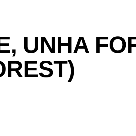
E, UNHA FO
OREST)