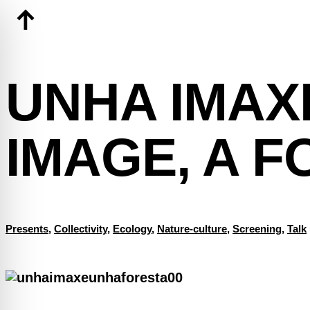
Skip
to
content
UNHA IMAX
IMAGE, A F
Presents
,
Collectivity
,
Ecology
,
Nature-culture
,
Screening
,
Talk