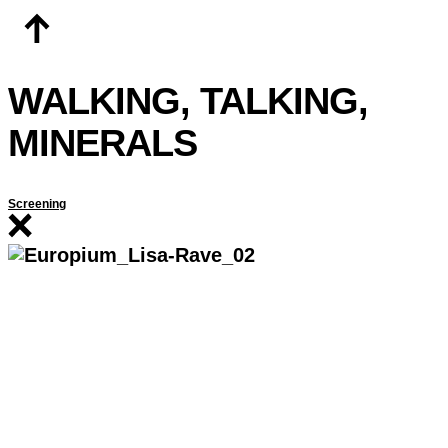
Zum
Inhalt
springen
WALKING, TALKING,
MINERALS
Screening