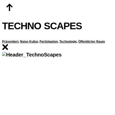
Zum
Inhalt
springen
TECHNO SCAPES
Präsentiert
,
Natur-Kultur
,
Partizipation
,
Technologie
,
Öffentlicher Raum