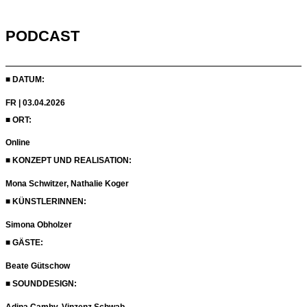
PODCAST
■ DATUM:
FR | 03.04.2026
■ ORT:
Online
■ KONZEPT UND REALISATION:
Mona Schwitzer, Nathalie Koger
■ KÜNSTLERINNEN:
Simona Obholzer
■
GÄSTE
:
Beate Gütschow
■
SOUNDDESIGN
:
Adina Camhy, Vinzenz Schwab